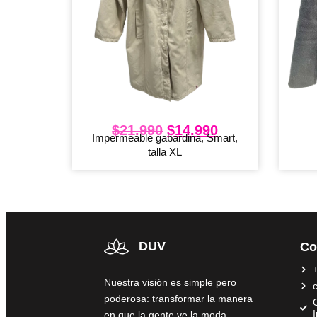
$
21.990
$
14.990
Impermeable gabardina, Smart,
talla XL
DUV
Co
Nuestra visión es simple pero
poderosa: transformar la manera
C
en que la gente ve la moda,