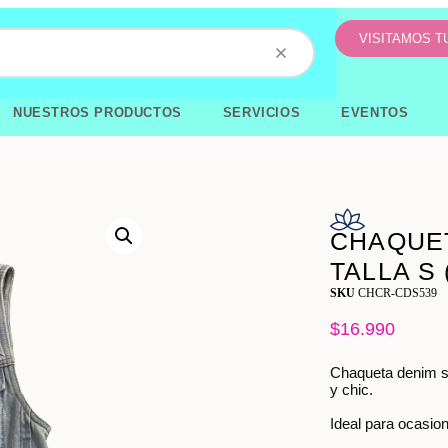
VISITAMOS 
NUESTROS PRODUCTOS
SERVICIOS
EVENTOS
CHAQUET
TALLA S
SKU
CHCR-CDS539
$
16.990
Chaqueta denim si
y chic.
Ideal para ocasio