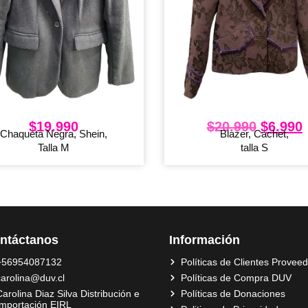
$
19.990
$
20.990
$
6.990
Chaqueta Negra, Shein,
Blazer, Cachet,
Talla M
talla S
ntáctanos
Información
+56954087132
Políticas de Clientes Provee
carolina@duv.cl
Políticas de Compra DUV
arolina Diaz Silva Distribución e
Políticas de Donaciones
Importación EIRL