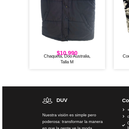
$
10.990
Chaqueta, Doo Australia,
Cor
Talla M
DUV
Co
Nuestra visión es simple pero
poderosa: transformar la manera
C
en que la gente ve la moda,