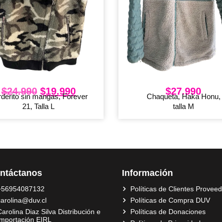
$
24.990
$
19.990
$
27.990
derito sin mangas, Forever
Chaqueta, Haka Honu,
21, Talla L
talla M
ntáctanos
Información
+56954087132
Políticas de Clientes Provee
carolina@duv.cl
Políticas de Compra DUV
arolina Diaz Silva Distribución e
Políticas de Donaciones
Importación EIRL