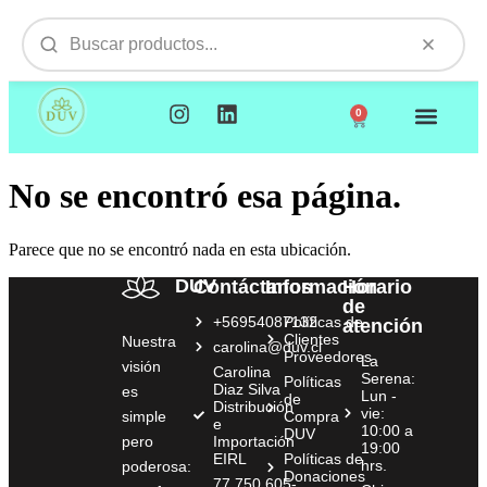
0
NUESTROS PRODUCTOS
VISITAMOS TU EMPR
No se encontró esa página.
Parece que no se encontró nada en esta ubicación.
DUV
Contáctanos
Información
Horario
de
+56954087132
Políticas de
atención
Clientes
Nuestra
carolina@duv.cl
Proveedores
La
visión
Carolina
Serena:
Políticas
Diaz Silva
es
Lun -
de
Distribución
vie:
simple
Compra
e
10:00 a
DUV
pero
Importación
19:00
EIRL
Políticas de
hrs.
poderosa:
Donaciones
77.750.605-