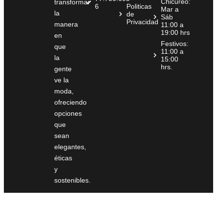
Chicureo:
transformar
6
Politicas
Mar a
la
de
Sáb
Privacidad
manera
11:00 a
19:00 hrs
en
Festivos:
que
11:00 a
la
15:00
hrs.
gente
ve la
moda,
ofreciendo
opciones
que
sean
elegantes,
éticas
y
sostenibles.