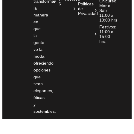
Chicureo:
transformar
6
Politicas
Mar a
la
de
Sáb
Privacidad
manera
11:00 a
19:00 hrs
en
Festivos:
que
11:00 a
la
15:00
hrs.
gente
ve la
moda,
ofreciendo
opciones
que
sean
elegantes,
éticas
y
sostenibles.