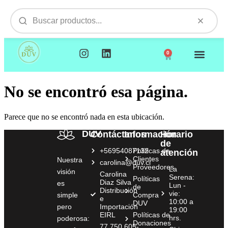
0
NUESTROS PRODUCTOS
VISITAMOS TU EMPR
No se encontró esa página.
Parece que no se encontró nada en esta ubicación.
DUV
Contáctanos
Información
Horario
de
+56954087132
Políticas de
atención
Clientes
Nuestra
carolina@duv.cl
Proveedores
La
visión
Carolina
Serena:
Políticas
Diaz Silva
es
Lun -
de
Distribución
vie:
simple
Compra
e
10:00 a
DUV
pero
Importación
19:00
EIRL
Políticas de
hrs.
poderosa:
Donaciones
77.750.605-