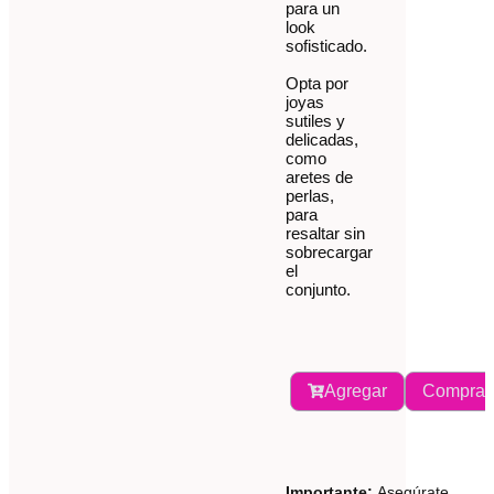
para un
look
sofisticado.
Opta por
joyas
sutiles y
delicadas,
como
aretes de
perlas,
para
resaltar sin
sobrecargar
el
conjunto.
Agregar
Comprar
Importante:
Asegúrate