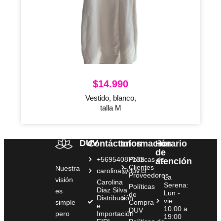
$
14.990
Vestido, blanco,
talla M
DUV
Contáctanos
Información
Horario
de
+56954087132
Políticas de
atención
Clientes
Nuestra
carolina@duv.cl
Proveedores
La
visión
Carolina
Serena:
Políticas
Diaz Silva
es
Lun -
de
Distribución
vie:
simple
Compra
e
10:00 a
DUV
pero
Importación
19:00