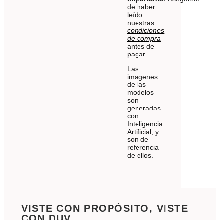
de haber
leído
nuestras
condiciones
de compra
antes de
pagar.
Las
imagenes
de las
modelos
son
generadas
con
Inteligencia
Artificial, y
son de
referencia
de ellos.
VISTE CON PROPÓSITO, VISTE
CON DUV