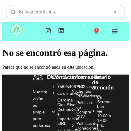
0
NUESTROS PRODUCTOS
VISITAMOS TU EMPR
No se encontró esa página.
Parece que no se encontró nada en esta ubicación.
DUV
Contáctanos
Información
Horario
de
+56954087132
Políticas de
atención
Clientes
Nuestra
carolina@duv.cl
Proveedores
La
visión
Carolina
Serena:
Políticas
Diaz Silva
es
Lun -
de
Distribución
vie:
simple
Compra
e
10:00 a
DUV
pero
Importación
19:00
EIRL
Políticas de
hrs.
poderosa:
Donaciones
77.750.605-