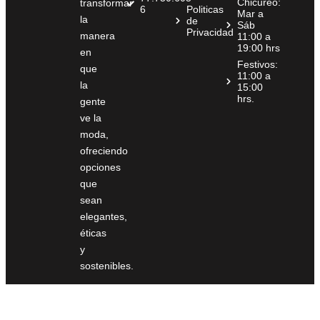
Chicureo:
transformar
6
Politicas
Mar a
la
de
Sáb
Privacidad
manera
11:00 a
19:00 hrs
en
Festivos:
que
11:00 a
la
15:00
hrs.
gente
ve la
moda,
ofreciendo
opciones
que
sean
elegantes,
éticas
y
sostenibles.