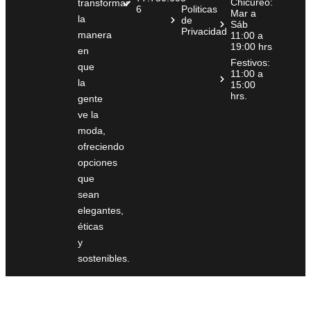
Chicureo:
transformar
6
Politicas
Mar a
la
de
Sáb
Privacidad
manera
11:00 a
19:00 hrs
en
Festivos:
que
11:00 a
la
15:00
hrs.
gente
ve la
moda,
ofreciendo
opciones
que
sean
elegantes,
éticas
y
sostenibles.