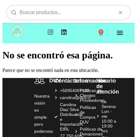
0
NUESTROS PRODUCTOS
VISITAMOS TU EMPR
No se encontró esa página.
Parece que no se encontró nada en esta ubicación.
DUV
Contáctanos
Información
Horario
de
+56954087132
Políticas de
atención
Clientes
Nuestra
carolina@duv.cl
Proveedores
La
visión
Carolina
Serena:
Políticas
Diaz Silva
es
Lun -
de
Distribución
vie:
simple
Compra
e
10:00 a
DUV
pero
Importación
19:00
EIRL
Políticas de
hrs.
poderosa:
Donaciones
77.750.605-