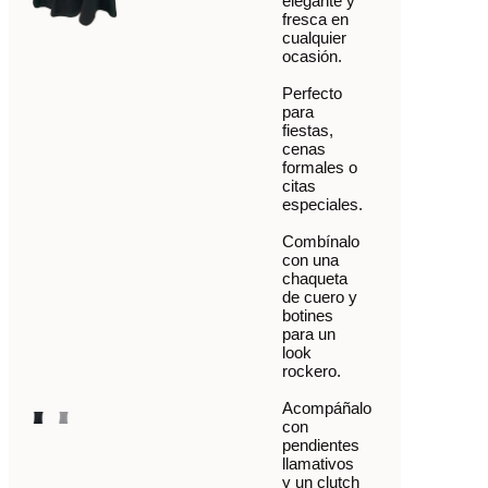
elegante y
fresca en
cualquier
ocasión.
Perfecto
para
fiestas,
cenas
formales o
citas
especiales.
Combínalo
con una
chaqueta
de cuero y
botines
para un
look
rockero.
Acompáñalo
con
pendientes
llamativos
y un clutch