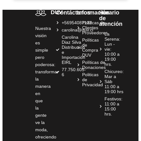
DUV
Contáctanos
Información
Horario
de
+56954087132
Políticas de
atención
Clientes
Nuestra
carolina@duv.cl
Proveedores
La
visión
Carolina
Serena:
Políticas
Diaz Silva
es
Lun -
de
Distribución
vie:
simple
Compra
e
10:00 a
DUV
pero
Importación
19:00
EIRL
Políticas de
hrs.
poderosa:
Donaciones
77.750.605-
Chicureo:
transformar
6
Politicas
Mar a
la
de
Sáb
Privacidad
manera
11:00 a
19:00 hrs
en
Festivos:
que
11:00 a
la
15:00
hrs.
gente
ve la
moda,
ofreciendo