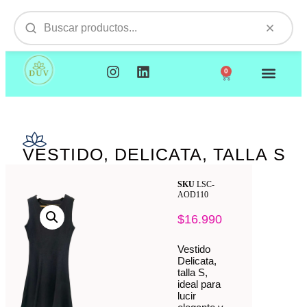
0
NUESTROS PRODUCTOS
VISITAMOS TU EMPR
VESTIDO, DELICATA, TALLA S
SKU
LSC-
AOD110
$
16.990
Vestido
Delicata,
talla S,
ideal para
lucir