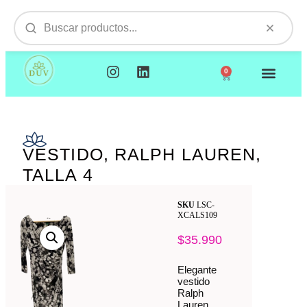
0
NUESTROS PRODUCTOS
VISITAMOS TU EMPR
VESTIDO, RALPH LAUREN,
TALLA 4
SKU
LSC-
XCALS109
$
35.990
Elegante
vestido
Ralph
Lauren,