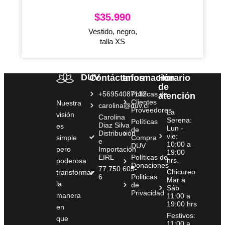
$
35.990
Vestido, negro,
talla XS
DUV
Contáctanos
Información
Horario
de
+56954087132
Políticas de
atención
Clientes
Nuestra
carolina@duv.cl
Proveedores
La
visión
Carolina
Serena:
Políticas
Diaz Silva
es
Lun -
de
Distribución
vie:
simple
Compra
e
10:00 a
DUV
pero
Importación
19:00
EIRL
Políticas de
hrs.
poderosa:
Donaciones
77.750.605-
Chicureo:
transformar
6
Politicas
Mar a
la
de
Sáb
Privacidad
manera
11:00 a
19:00 hrs
en
Festivos:
que
11:00 a