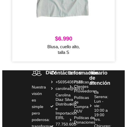
$
6.990
Blusa, cuello alto,
talla S
DUV
Contáctanos
Información
Horario
de
+56954087132
Políticas de
atención
Clientes
Nuestra
carolina@duv.cl
Proveedores
La
visión
Carolina
Serena:
Políticas
Diaz Silva
es
Lun -
de
Distribución
vie:
simple
Compra
e
10:00 a
DUV
pero
Importación
19:00
EIRL
Políticas de
hrs.
poderosa:
Donaciones
77.750.605-
Chicureo:
transformar