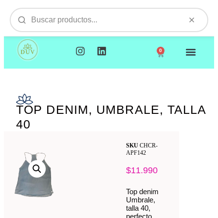
0
NUESTROS PRODUCTOS
VISITAMOS TU EMPR
TOP DENIM, UMBRALE, TALLA
40
SKU
CHCR-
APF142
$
11.990
Top denim
Umbrale,
talla 40,
perfecto