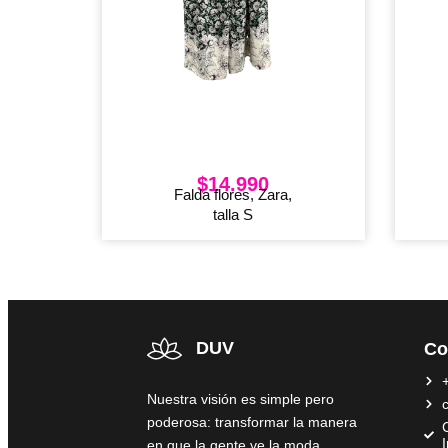
$
14.990
Falda flores, Zara,
talla S
DUV
Co
Nuestra visión es simple pero
poderosa: transformar la manera
C
en que la gente ve la moda,