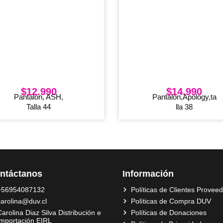
$
12.990
$
14.990
Pantalón, ASH,
Pantalón,Apology,ta
Talla 44
lla 38
ntáctanos
Información
+56954087132
Políticas de Clientes Provee
carolina@duv.cl
Políticas de Compra DUV
arolina Diaz Silva Distribución e
Políticas de Donaciones
Importación EIRL