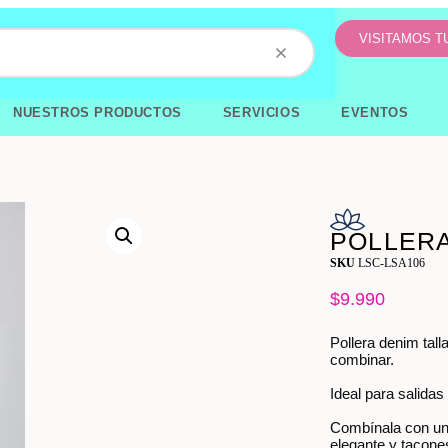
VISITAMOS 
NUESTROS PRODUCTOS
SERVICIOS
EVENTOS
POLLERA
SKU
LSC-LSA106
$
9.990
Pollera denim tall
combinar.
Ideal para salidas
Combínala con una
elegante y tacone