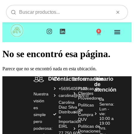
0
NUESTROS PRODUCTOS
VISITAMOS TU EMPR
No se encontró esa página.
Parece que no se encontró nada en esta ubicación.
DUV
Contáctanos
Información
Horario
de
+56954087132
Políticas de
atención
Clientes
Nuestra
carolina@duv.cl
Proveedores
La
visión
Carolina
Serena:
Políticas
Diaz Silva
es
Lun -
de
Distribución
vie:
simple
Compra
e
10:00 a
DUV
pero
Importación
19:00
EIRL
Políticas de
hrs.
poderosa:
Donaciones
77.750.605-