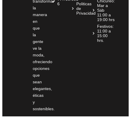
Chicureo:
transformar
6
Politicas
Mar a
la
de
Sáb
Privacidad
manera
11:00 a
19:00 hrs
en
Festivos:
que
11:00 a
la
15:00
hrs.
gente
ve la
moda,
ofreciendo
opciones
que
sean
elegantes,
éticas
y
sostenibles.