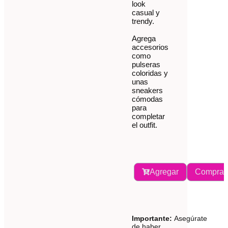
look
casual y
trendy.
Agrega
accesorios
como
pulseras
coloridas y
unas
sneakers
cómodas
para
completar
el outfit.
Agregar
Comprar
Importante:
Asegúrate
de haber