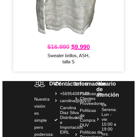
$
16.990
$
9.990
Sweater brillos, ASH,
talla S
DUV
Contáctanos
Información
Horario
de
+56954087132
Políticas de
atención
Clientes
Nuestra
carolina@duv.cl
Proveedores
La
visión
Carolina
Serena:
Políticas
Diaz Silva
es
Lun -
de
Distribución
vie:
simple
Compra
e
10:00 a
DUV
pero
Importación
19:00
EIRL
Políticas de
hrs.
poderosa:
Donaciones