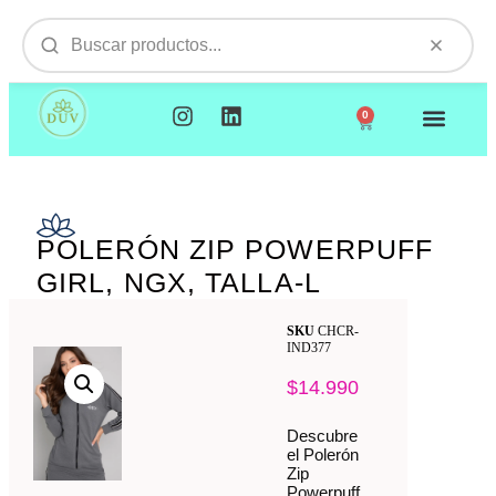
0
NUESTROS PRODUCTOS
VISITAMOS TU EMPR
POLERÓN ZIP POWERPUFF
GIRL, NGX, TALLA-L
SKU
CHCR-
IND377
$
14.990
Descubre
el Polerón
Zip
Powerpuff