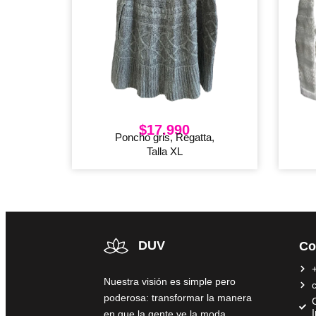
$
17.990
Poncho gris, Regatta,
Talla XL
DUV
Co
Nuestra visión es simple pero
poderosa: transformar la manera
C
en que la gente ve la moda,