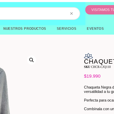
VISITAMOS 
NUESTROS PRODUCTOS
SERVICIOS
EVENTOS
CHAQUET
SKU
CHCR-CJQ110
$
19.990
Chaqueta Negra de
versatilidad a tu 
Perfecta para oca
Combínala con una