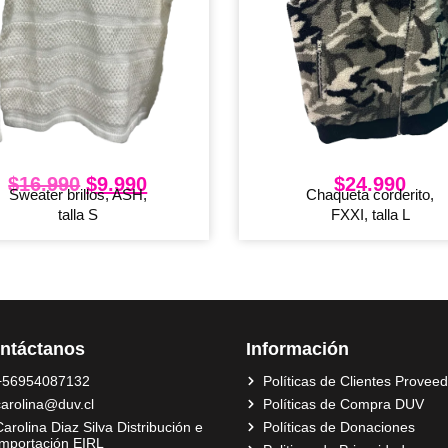
$
16.990
$
9.990
$
24.990
Sweater brillos, ASH,
Chaqueta corderito,
talla S
FXXI, talla L
ntáctanos
Información
+56954087132
Políticas de Clientes Provee
carolina@duv.cl
Políticas de Compra DUV
arolina Diaz Silva Distribución e
Políticas de Donaciones
Importación EIRL