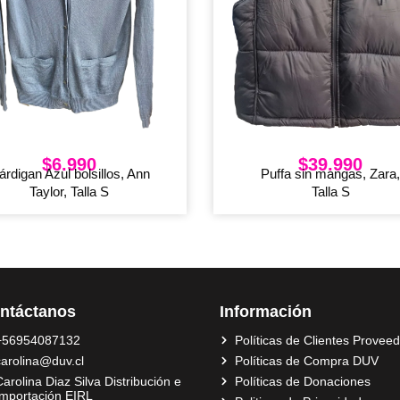
$
6.990
$
39.990
árdigan Azul bolsillos, Ann
Puffa sin mangas, Zara
Taylor, Talla S
Talla S
ntáctanos
Información
+56954087132
Políticas de Clientes Provee
carolina@duv.cl
Políticas de Compra DUV
arolina Diaz Silva Distribución e
Políticas de Donaciones
Importación EIRL