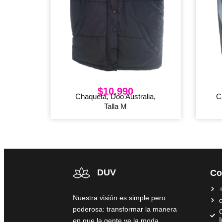
$
10.990
Chaqueta, Doo Australia,
C
Talla M
DUV
Co
Nuestra visión es simple pero
poderosa: transformar la manera
C
en que la gente ve la moda,