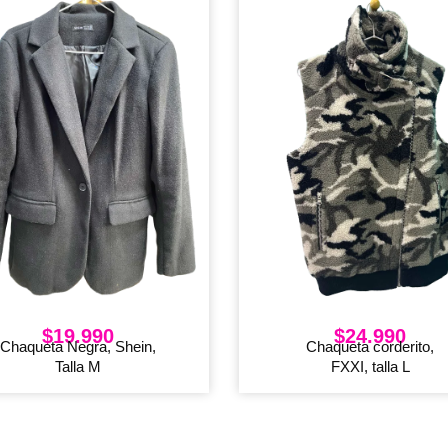
$
19.990
$
24.990
Chaqueta Negra, Shein,
Chaqueta corderito,
Talla M
FXXI, talla L