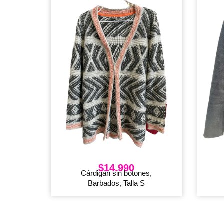
$
14.990
Cárdigan sin botones,
Barbados, Talla S