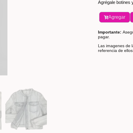
Agrégale botines y
Agregar
Importante:
Asegú
pagar.
Las imagenes de la
referencia de ello