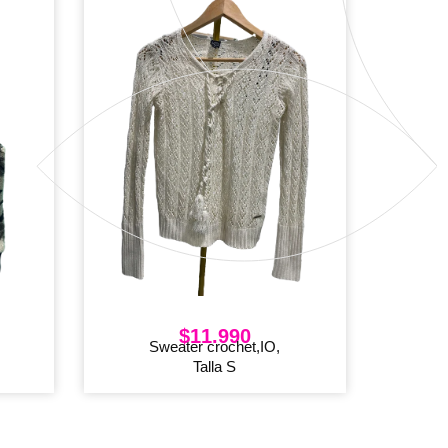
$
11.990
Sweater crochet,IO,
Talla S