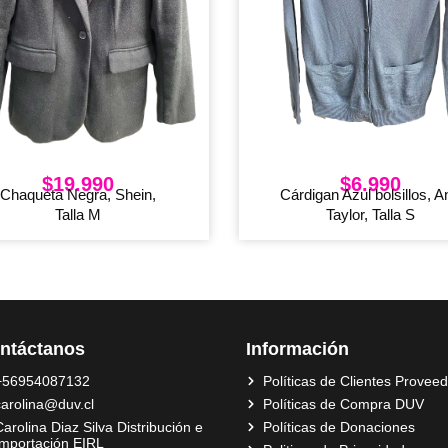
$
19.990
$
6.990
Chaqueta Negra, Shein,
Cárdigan Azul bolsillos, A
Talla M
Taylor, Talla S
ntáctanos
Información
+56954087132
Políticas de Clientes Provee
carolina@duv.cl
Políticas de Compra DUV
arolina Diaz Silva Distribución e
Políticas de Donaciones
Importación EIRL