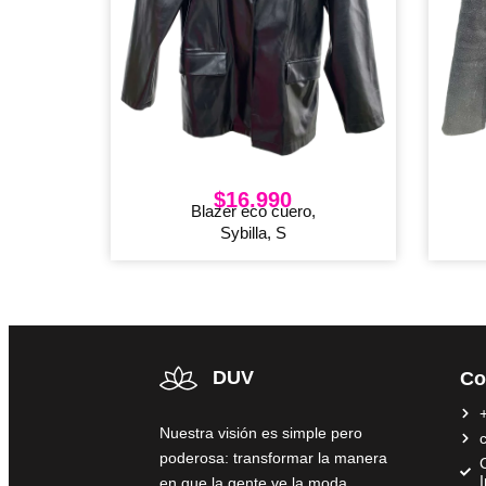
$
16.990
Blazer eco cuero,
Sybilla, S
DUV
Co
Nuestra visión es simple pero
poderosa: transformar la manera
C
en que la gente ve la moda,