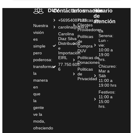
DUV
Contáctanos
Información
Horario
de
+56954087132
Políticas de
atención
Clientes
Nuestra
carolina@duv.cl
Proveedores
La
visión
Carolina
Serena:
Políticas
Diaz Silva
es
Lun -
de
Distribución
vie:
simple
Compra
e
10:00 a
DUV
pero
Importación
19:00
EIRL
Políticas de
hrs.
poderosa:
Donaciones
77.750.605-
Chicureo:
transformar
6
Politicas
Mar a
la
de
Sáb
Privacidad
manera
11:00 a
19:00 hrs
en
Festivos:
que
11:00 a
la
15:00
hrs.
gente
ve la
moda,
ofreciendo