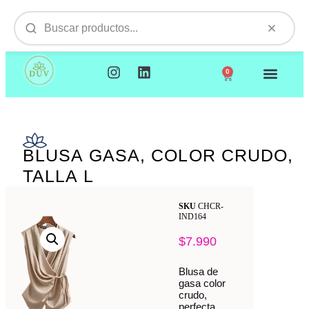
0
NUESTROS PRODUCTOS
VISITAMOS TU EMPR
BLUSA GASA, COLOR CRUDO,
TALLA L
SKU
CHCR-
IND164
$
7.990
Blusa de
gasa color
crudo,
perfecta