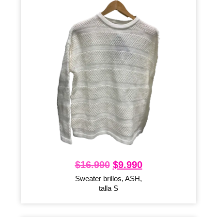
$
16.990
$
9.990
Sweater brillos, ASH,
talla S