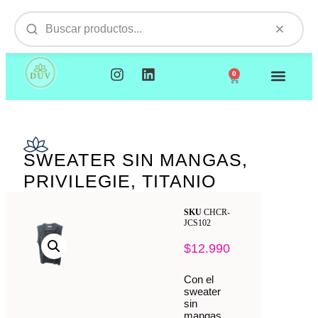
0
NUESTROS PRODUCTOS
VISITAMOS TU EMPR
SWEATER SIN MANGAS,
PRIVILEGIE, TITANIO
SKU
CHCR-
JCS102
$
12.990
Con el
sweater
sin
mangas