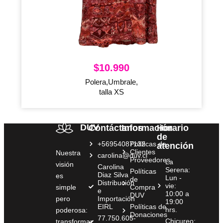
$
10.990
Polera,Umbrale,
talla XS
DUV
Contáctanos
Información
Horario
de
+56954087132
Políticas de
atención
Clientes
Nuestra
carolina@duv.cl
Proveedores
La
visión
Carolina
Serena:
Políticas
Diaz Silva
es
Lun -
de
Distribución
vie:
simple
Compra
e
10:00 a
DUV
pero
Importación
19:00
EIRL
Políticas de
hrs.
poderosa:
Donaciones
77.750.605-
Chicureo:
transformar