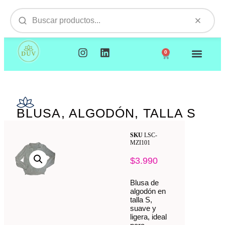
0
NUESTROS PRODUCTOS
VISITAMOS TU EMPR
BLUSA, ALGODÓN, TALLA S
SKU
LSC-
MZI101
$
3.990
Blusa de
algodón en
talla S,
suave y
ligera, ideal