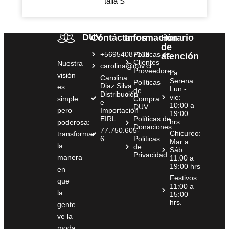
talla S
DUV
Contáctanos
Información
Horario
de
+56954087132
Políticas de
atención
Clientes
Nuestra
carolina@duv.cl
Proveedores
La
visión
Carolina
Serena:
Políticas
Diaz Silva
es
Lun -
de
Distribución
vie:
simple
Compra
e
10:00 a
DUV
pero
Importación
19:00
EIRL
Políticas de
hrs.
poderosa:
Donaciones
77.750.605-
Chicureo:
transformar
6
Politicas
Mar a
la
de
Sáb
Privacidad
manera
11:00 a
19:00 hrs
en
Festivos:
que
11:00 a
la
15:00
hrs.
gente
ve la
moda,