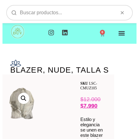
0
NUESTROS PRODUCTOS
VISITAMOS TU EMPR
BLAZER, NUDE, TALLA S
SKU
LSC-
CMUZ105
$
12.000
$
7.990
Estilo y
elegancia
se unen en
este blazer