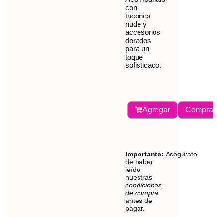
con
tacones
nude y
accesorios
dorados
para un
toque
sofisticado.
Agregar
Comprar
Importante:
Asegúrate
de haber
leído
nuestras
condiciones
de compra
antes de
pagar.