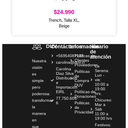
$
24.990
Trench, Talla XL,
Beige
DUV
Contáctanos
Información
Horario
de
+56954087132
Políticas de
atención
Clientes
Nuestra
carolina@duv.cl
Proveedores
La
visión
Carolina
Serena:
Políticas
Diaz Silva
es
Lun -
de
Distribución
vie:
simple
Compra
e
10:00 a
DUV
pero
Importación
19:00
EIRL
Políticas de
hrs.
poderosa:
Donaciones
77.750.605-
Chicureo:
transformar
6
Politicas
Mar a
la
de
Sáb
Privacidad
manera
11:00 a
19:00 hrs
en
Festivos:
que