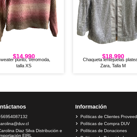
$
14.990
$
18.990
weater punto, Veromoda,
Chaqueta lentejuelas plate
talla XS
Zara, Talla M
ntáctanos
Información
+56954087132
Políticas de Clientes Provee
carolina@duv.cl
Políticas de Compra DUV
arolina Diaz Silva Distribución e
Políticas de Donaciones
Importación EIRL