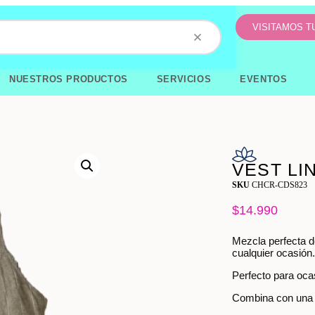
VISITAMOS 
NUESTROS PRODUCTOS
SERVICIOS
EVENTOS
VEST LI
SKU
CHCR-CDS823
$
14.990
Mezcla perfecta de
cualquier ocasión
Perfecto para ocas
Combina con una bl