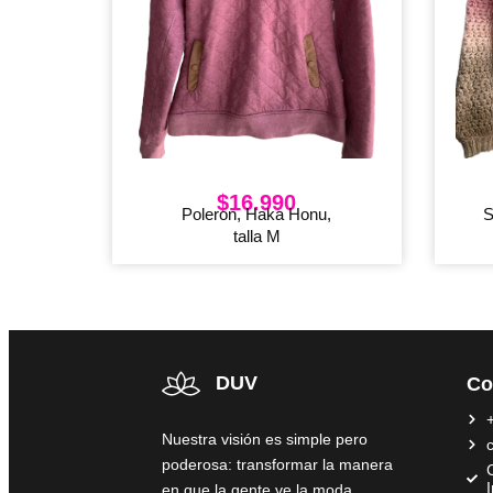
$
16.990
Poleron, Haka Honu,
S
talla M
DUV
Co
Nuestra visión es simple pero
poderosa: transformar la manera
C
en que la gente ve la moda,