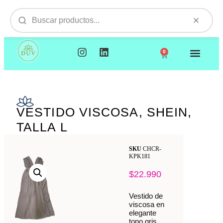
0
NUESTROS PRODUCTOS
VISITAMOS TU EMPR
VESTIDO VISCOSA, SHEIN,
TALLA L
SKU
CHCR-
KPK181
$
22.990
Vestido de
viscosa en
elegante
tono gris,