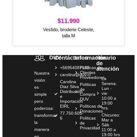
$
11.990
Vestido, broderie Celeste,
talla M
DUV
Contáctanos
Información
Horario
de
+56954087132
Políticas de
atención
Clientes
Nuestra
carolina@duv.cl
Proveedores
La
visión
Carolina
Serena:
Políticas
Diaz Silva
es
Lun -
de
Distribución
vie:
simple
Compra
e
10:00 a
DUV
pero
Importación
19:00
EIRL
Políticas de
hrs.
poderosa:
Donaciones
77.750.605-
Chicureo:
transformar
6
Politicas
Mar a
la
de
Sáb
Privacidad
manera
11:00 a
19:00 hrs
en