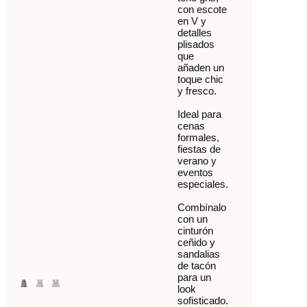
con escote
en V y
detalles
plisados
que
añaden un
toque chic
y fresco.
Ideal para
cenas
formales,
fiestas de
verano y
eventos
especiales.
Combínalo
con un
cinturón
ceñido y
sandalias
de tacón
para un
look
sofisticado.