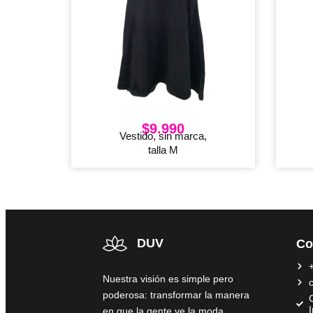
$
9.990
Vestido, sin marca,
talla M
DUV
Co
Nuestra visión es simple pero
poderosa: transformar la manera
C
en que la gente ve la moda,