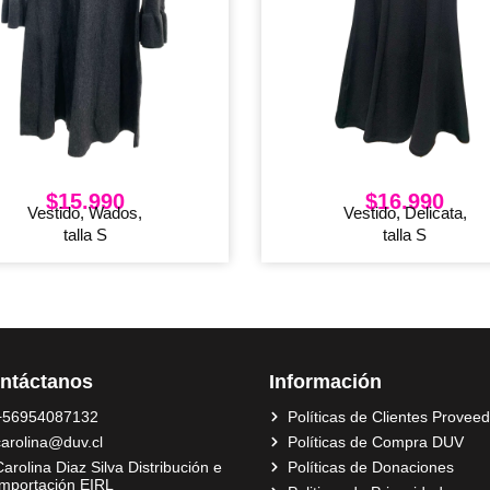
$
15.990
$
16.990
Vestido, Wados,
Vestido, Delicata,
talla S
talla S
ntáctanos
Información
+56954087132
Políticas de Clientes Provee
carolina@duv.cl
Políticas de Compra DUV
arolina Diaz Silva Distribución e
Políticas de Donaciones
Importación EIRL