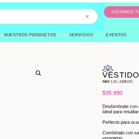
VISITAMOS 
NUESTROS PRODUCTOS
SERVICIOS
EVENTOS
VESTIDO
SKU
LSC-ABR103
$
35.990
Deslúmbrate con e
Ideal para resalta
Perfecto para oca
Combínalo con san
veraniego.