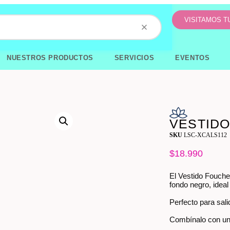
VISITAMOS 
NUESTROS PRODUCTOS
SERVICIOS
EVENTOS
VESTIDO
SKU
LSC-XCALS112
$
18.990
El Vestido Fouche,
fondo negro, ideal
Perfecto para sal
Combínalo con una