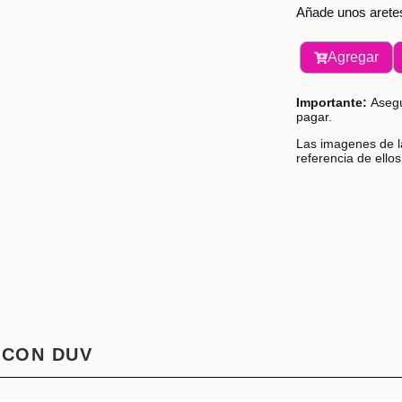
Añade unos aretes
Agregar
Importante:
Asegú
pagar.
Las imagenes de la
referencia de ello
 CON DUV