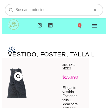
0
NUESTROS PRODUCTOS
VISITAMOS TU EMPR
VESTIDO, FOSTER, TALLA L
SKU
LSC-
MZ128
$
15.990
Elegante
vestido
Foster en
talla L,
ideal para