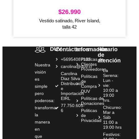
$
26.990
Vestido satinado, River Island,
talla 42
DUV
Contáctanos
Información
Horario
de
+56954087132
Políticas de
atención
Clientes
Nuestra
carolina@duv.cl
Proveedores
La
visión
Carolina
Serena:
Políticas
Diaz Silva
es
Lun -
de
Distribución
vie:
simple
Compra
e
10:00 a
DUV
pero
Importación
19:00
EIRL
Políticas de
hrs.
poderosa:
Donaciones
77.750.605-
Chicureo:
transformar
6
Politicas
Mar a
la
de
Sáb
Privacidad
manera
11:00 a
19:00 hrs
en
Festivos:
que