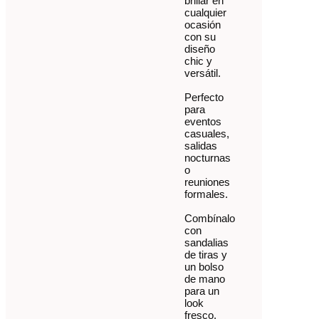
brillar en
cualquier
ocasión
con su
diseño
chic y
versátil.
Perfecto
para
eventos
casuales,
salidas
nocturnas
o
reuniones
formales.
Combínalo
con
sandalias
de tiras y
un bolso
de mano
para un
look
fresco.