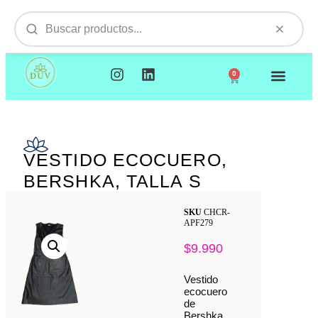
0
NUESTROS PRODUCTOS
VISITAMOS TU EMPR
VESTIDO ECOCUERO,
BERSHKA, TALLA S
SKU
CHCR-
APF279
$
9.990
Vestido
ecocuero
de
Bershka,