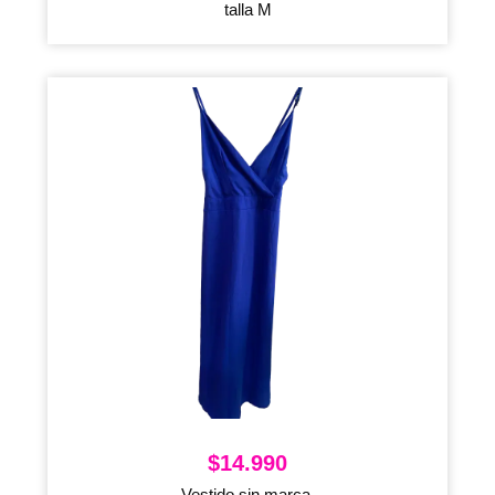
talla M
$
14.990
Vestido,sin marca,