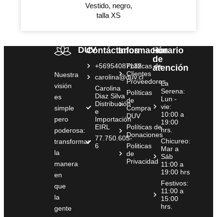
Vestido, negro,
talla XS
DUV
Contáctanos
Información
Horario
de
+56954087132
Políticas de
atención
Clientes
Nuestra
carolina@duv.cl
Proveedores
La
visión
Carolina
Serena:
Políticas
Diaz Silva
es
Lun -
de
Distribución
vie:
simple
Compra
e
10:00 a
DUV
pero
Importación
19:00
EIRL
Políticas de
hrs.
poderosa:
Donaciones
77.750.605-
Chicureo:
transformar
6
Politicas
Mar a
la
de
Sáb
Privacidad
manera
11:00 a
19:00 hrs
en
Festivos:
que
11:00 a
la
15:00
hrs.
gente