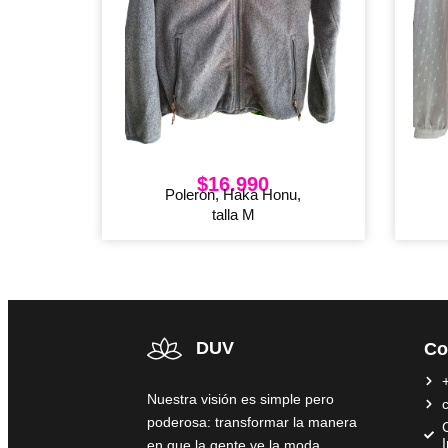
$
16.990
Poleron, Haka Honu,
talla M
DUV
Co
Nuestra visión es simple pero
poderosa: transformar la manera
C
en que la gente ve la moda,