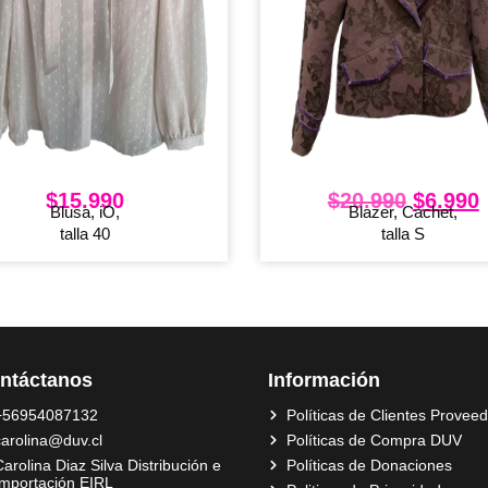
$
15.990
$
20.990
$
6.990
Blusa, iO,
Blazer, Cachet,
talla 40
talla S
ntáctanos
Información
+56954087132
Políticas de Clientes Provee
carolina@duv.cl
Políticas de Compra DUV
arolina Diaz Silva Distribución e
Políticas de Donaciones
Importación EIRL