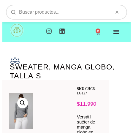
0
NUESTROS PRODUCTOS
VISITAMOS TU EMPR
SWEATER, MANGA GLOBO,
TALLA S
SKU
CHCR-
LG127
$
11.990
Versátil
suéter de
manga
globo en