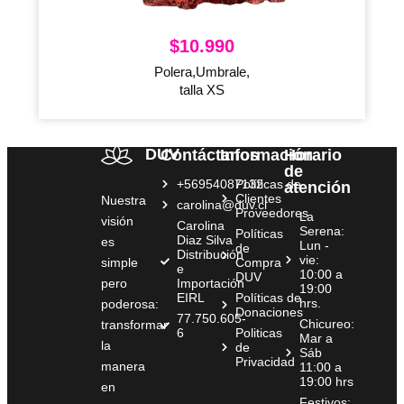
$
10.990
Polera,Umbrale,
talla XS
DUV
Contáctanos
Información
Horario
de
+56954087132
Políticas de
atención
Clientes
Nuestra
carolina@duv.cl
Proveedores
La
visión
Carolina
Serena:
Políticas
Diaz Silva
es
Lun -
de
Distribución
vie:
simple
Compra
e
10:00 a
DUV
pero
Importación
19:00
EIRL
Políticas de
hrs.
poderosa:
Donaciones
77.750.605-
Chicureo:
transformar
6
Politicas
Mar a
la
de
Sáb
Privacidad
manera
11:00 a
19:00 hrs
en
Festivos: