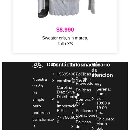
$
8.990
Sweater gris, sin marca,
Talla XS
DUV
Contáctanos
Información
Horario
de
+56954087132
Políticas de
atención
Clientes
Nuestra
carolina@duv.cl
Proveedores
La
visión
Carolina
Serena:
Políticas
Diaz Silva
es
Lun -
de
Distribución
vie:
simple
Compra
e
10:00 a
DUV
pero
Importación
19:00
EIRL
Políticas de
hrs.
poderosa:
Donaciones
77.750.605-
Chicureo:
transformar
6
Politicas
Mar a
la
de
Sáb