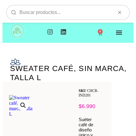
0
NUESTROS PRODUCTOS
VISITAMOS TU EMPR
SWEATER CAFÉ, SIN MARCA,
TALLA L
SKU
CHCR-
IND201
$
6.990
Suéter
café de
diseño
único y