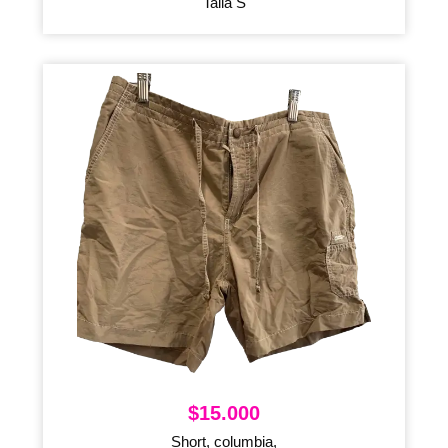
Talla S
$
15.000
Short, columbia,