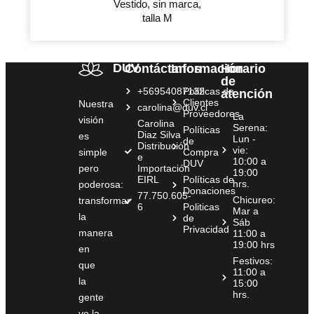
Vestido, sin marca,
talla M
DUV
Contáctanos
Información
Horario
de
+56954087132
Políticas de
atención
Clientes
Nuestra
carolina@duv.cl
Proveedores
La
visión
Carolina
Serena:
Políticas
Diaz Silva
es
Lun -
de
Distribución
vie:
simple
Compra
e
10:00 a
DUV
pero
Importación
19:00
EIRL
Políticas de
hrs.
poderosa:
Donaciones
77.750.605-
Chicureo:
transformar
6
Politicas
Mar a
la
de
Sáb
Privacidad
manera
11:00 a
19:00 hrs
en
Festivos:
que
11:00 a
la
15:00
hrs.
gente
ve la