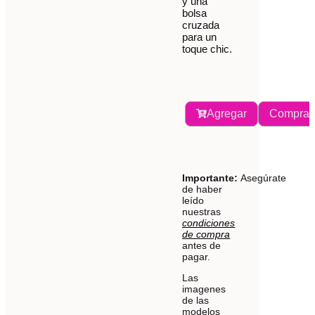
y una
bolsa
cruzada
para un
toque chic.
Agregar
Comprar
Importante:
Asegúrate
de haber
leído
nuestras
condiciones
de compra
antes de
pagar.
Las
imagenes
de las
modelos