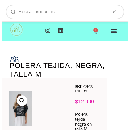
0
NUESTROS PRODUCTOS
VISITAMOS TU EMPR
POLERA TEJIDA, NEGRA,
TALLA M
SKU
CHCR-
IND339
$
12.990
Polera
tejida
negra en
talla M,