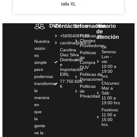
talla XL
DUV
Contáctanos
Información
Horario
de
+56954087132
Políticas de
atención
Clientes
Nuestra
carolina@duv.cl
Proveedores
La
visión
Carolina
Serena:
Políticas
Diaz Silva
es
Lun -
de
Distribución
vie:
simple
Compra
e
10:00 a
DUV
pero
Importación
19:00
EIRL
Políticas de
hrs.
poderosa:
Donaciones
77.750.605-
Chicureo:
transformar
6
Politicas
Mar a
la
de
Sáb
Privacidad
manera
11:00 a
19:00 hrs
en
Festivos:
que
11:00 a
la
15:00
hrs.
gente
ve la