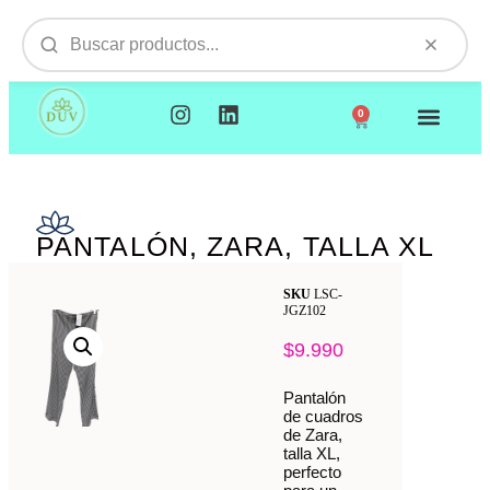
0
NUESTROS PRODUCTOS
VISITAMOS TU EMPR
PANTALÓN, ZARA, TALLA XL
SKU
LSC-
JGZ102
$
9.990
Pantalón
de cuadros
de Zara,
talla XL,
perfecto