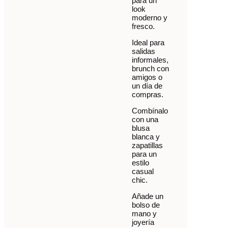
para un
look
moderno y
fresco.
Ideal para
salidas
informales,
brunch con
amigos o
un día de
compras.
Combínalo
con una
blusa
blanca y
zapatillas
para un
estilo
casual
chic.
Añade un
bolso de
mano y
joyería