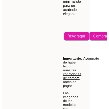
minimalista
para un
acabado
elegante.
Agregar
Comprar
Importante:
Asegúrate
de haber
leído
nuestras
condiciones
de compra
antes de
pagar.
Las
imagenes
de las
modelos
son