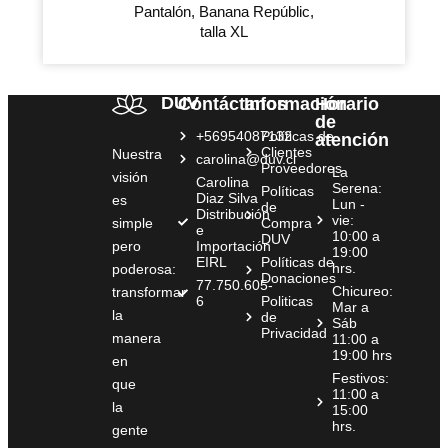
Pantalón, Banana Repúblic,
talla XL
DUV
Contáctanos
Información
Horario
de
+56954087132
Políticas de
atención
Clientes
Nuestra
carolina@duv.cl
Proveedores
La
visión
Carolina
Serena:
Políticas
Diaz Silva
es
Lun -
de
Distribución
vie:
simple
Compra
e
10:00 a
DUV
pero
Importación
19:00
EIRL
Políticas de
hrs.
poderosa:
Donaciones
77.750.605-
Chicureo:
transformar
6
Politicas
Mar a
la
de
Sáb
Privacidad
manera
11:00 a
19:00 hrs
en
Festivos:
que
11:00 a
la
15:00
hrs.
gente