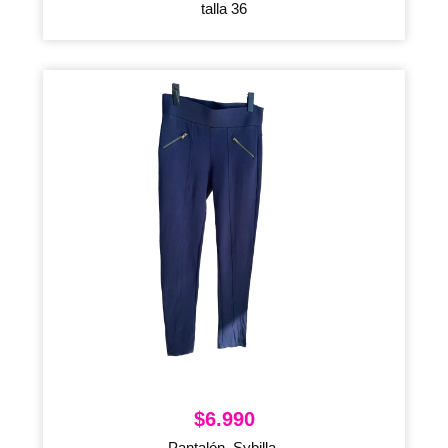
talla 36
$
6.990
Pantalón, Sybilla,