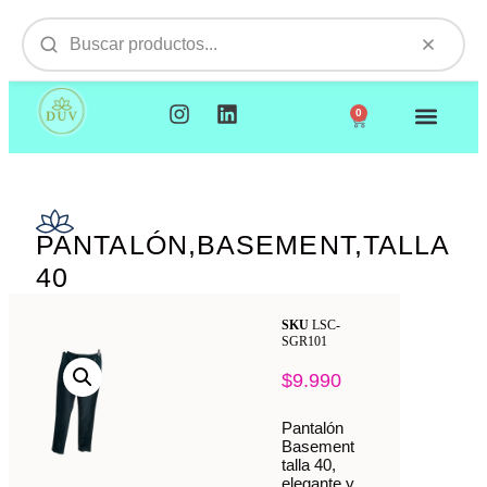
0
NUESTROS PRODUCTOS
VISITAMOS TU EMPR
PANTALÓN,BASEMENT,TALLA
40
SKU
LSC-
SGR101
$
9.990
Pantalón
Basement
talla 40,
elegante y