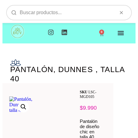
0
NUESTROS PRODUCTOS
VISITAMOS TU EMPR
PANTALÓN, DUNNES , TALLA
40
SKU
LSC-
MGD105
$
9.990
Pantalón
de diseño
chic en
talla 40,