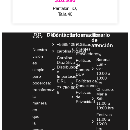
$
16.990
Pantalón, iO,
Talla 40
DUV
Contáctanos
Información
Horario
de
+56954087132
Políticas de
atención
Clientes
Nuestra
carolina@duv.cl
Proveedores
La
visión
Carolina
Serena:
Políticas
Diaz Silva
es
Lun -
de
Distribución
vie:
simple
Compra
e
10:00 a
DUV
pero
Importación
19:00
EIRL
Políticas de
hrs.
poderosa:
Donaciones
77.750.605-
Chicureo:
transformar
6
Politicas
Mar a
la
de
Sáb
Privacidad
manera
11:00 a
19:00 hrs
en
Festivos:
que
11:00 a
la
15:00
hrs.
gente