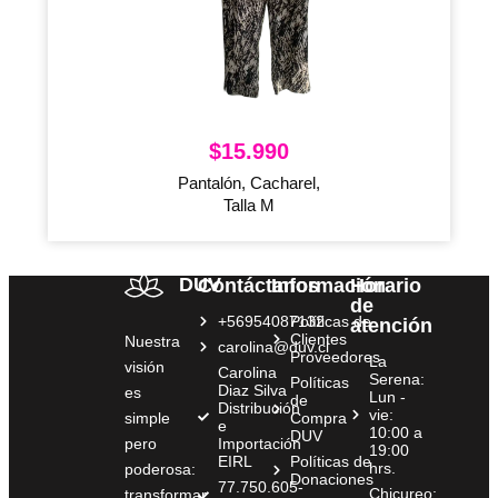
$
15.990
Pantalón, Cacharel,
Talla M
DUV
Contáctanos
Información
Horario
de
+56954087132
Políticas de
atención
Clientes
Nuestra
carolina@duv.cl
Proveedores
La
visión
Carolina
Serena:
Políticas
Diaz Silva
es
Lun -
de
Distribución
vie:
simple
Compra
e
10:00 a
DUV
pero
Importación
19:00
EIRL
Políticas de
hrs.
poderosa:
Donaciones
77.750.605-
Chicureo:
transformar