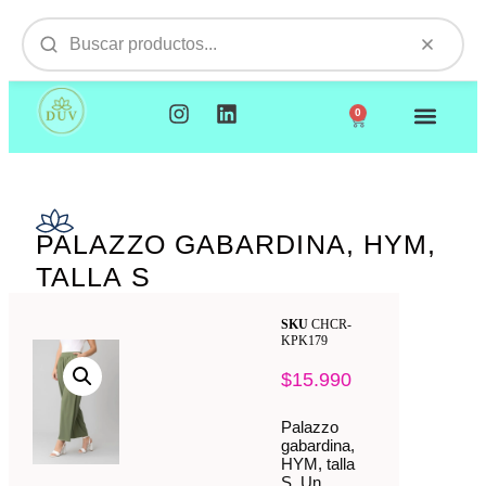
0
NUESTROS PRODUCTOS
VISITAMOS TU EMPR
PALAZZO GABARDINA, HYM,
TALLA S
SKU
CHCR-
KPK179
$
15.990
Palazzo
gabardina,
HYM, talla
S. Un