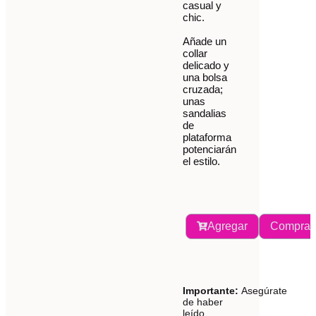
casual y
chic.
Añade un
collar
delicado y
una bolsa
cruzada;
unas
sandalias
de
plataforma
potenciarán
el estilo.
Agregar
Comprar
Importante:
Asegúrate
de haber
leído