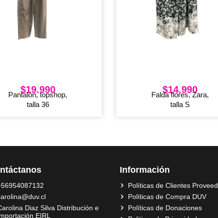
$
19.990
$
14.990
Pantalón, topshop,
Falda flores, Zara,
talla 36
talla S
ntáctanos
Información
+56954087132
Políticas de Clientes Provee
carolina@duv.cl
Políticas de Compra DUV
arolina Diaz Silva Distribución e
Políticas de Donaciones
Importación EIRL