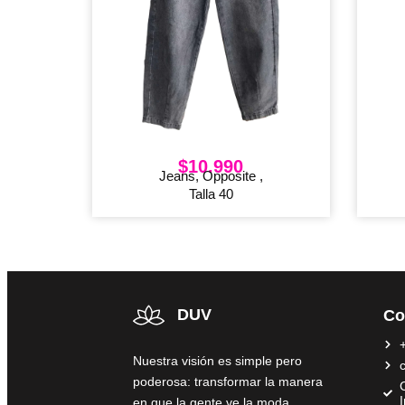
$
10.990
Jeans, Opposite ,
Talla 40
DUV
Co
Nuestra visión es simple pero
poderosa: transformar la manera
C
en que la gente ve la moda,