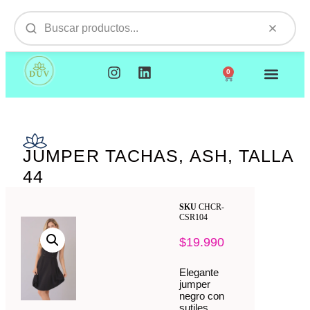
0
NUESTROS PRODUCTOS
VISITAMOS TU EMPR
JUMPER TACHAS, ASH, TALLA
44
SKU
CHCR-
CSR104
$
19.990
Elegante
jumper
negro con
sutiles