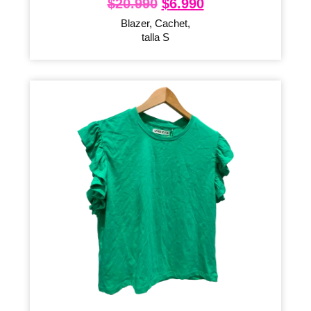
$
20.990
$
6.990
Blazer, Cachet,
talla S