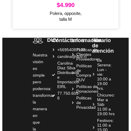
$
4.990
Polera, opposite,
talla M
DUV
Contáctanos
Información
Horario
de
+56954087132
Políticas de
atención
Clientes
Nuestra
carolina@duv.cl
Proveedores
La
visión
Carolina
Serena:
Políticas
Diaz Silva
es
Lun -
de
Distribución
vie:
simple
Compra
e
10:00 a
DUV
pero
Importación
19:00
EIRL
Políticas de
hrs.
poderosa:
Donaciones
77.750.605-
Chicureo:
transformar
6
Politicas
Mar a
la
de
Sáb
Privacidad
manera
11:00 a
19:00 hrs
en
Festivos:
que
11:00 a
la
15:00