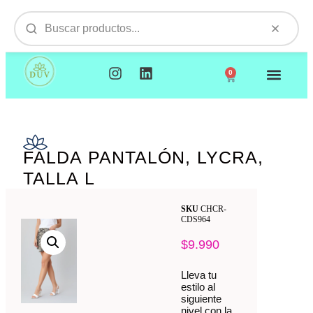
0
NUESTROS PRODUCTOS
VISITAMOS TU EMPR
FALDA PANTALÓN, LYCRA,
TALLA L
SKU
CHCR-
CDS964
$
9.990
Lleva tu
estilo al
siguiente
nivel con la