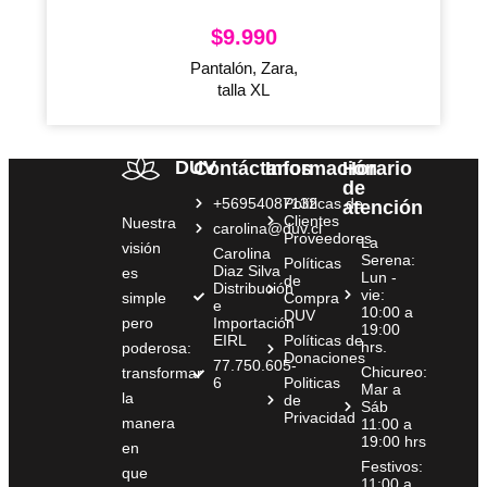
$
9.990
Pantalón, Zara,
talla XL
DUV
Contáctanos
Información
Horario
de
+56954087132
Políticas de
atención
Clientes
Nuestra
carolina@duv.cl
Proveedores
La
visión
Carolina
Serena:
Políticas
Diaz Silva
es
Lun -
de
Distribución
vie:
simple
Compra
e
10:00 a
DUV
pero
Importación
19:00
EIRL
Políticas de
hrs.
poderosa:
Donaciones
77.750.605-
Chicureo:
transformar
6
Politicas
Mar a
la
de
Sáb
Privacidad
manera
11:00 a
19:00 hrs
en
Festivos:
que
11:00 a