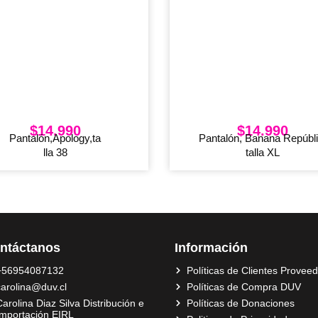
$
14.990
$
14.990
Pantalón,Apology,ta
Pantalón, Banana Repúbli
lla 38
talla XL
ntáctanos
Información
+56954087132
Políticas de Clientes Provee
carolina@duv.cl
Políticas de Compra DUV
arolina Diaz Silva Distribución e
Políticas de Donaciones
Importación EIRL