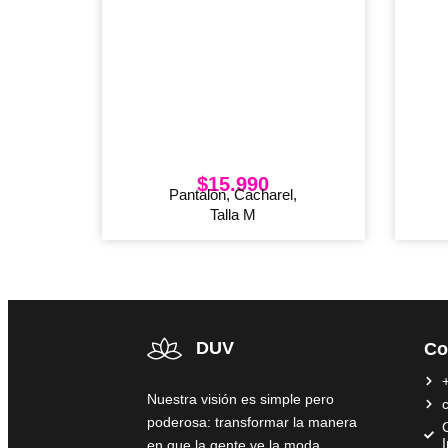
$
15.990
Pantalón, Cacharel,
Talla M
DUV
Co
Nuestra visión es simple pero
poderosa: transformar la manera
C
en que la gente ve la moda,