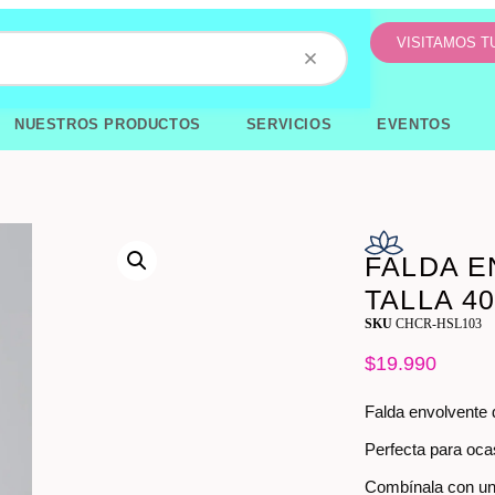
VISITAMOS 
NUESTROS PRODUCTOS
SERVICIOS
EVENTOS
FALDA E
TALLA 40
SKU
CHCR-HSL103
$
19.990
Falda envolvente d
Perfecta para oca
Combínala con una