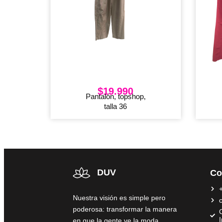
$
19.990
Pantalón, topshop,
talla 36
DUV
Co
Nuestra visión es simple pero
poderosa: transformar la manera
C
en que la gente ve la moda,