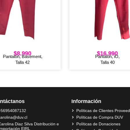
$
8.990
$
16.990
Pantalón, Basement,
Pantalón, iO,
Talla 42
Talla 40
ntáctanos
Información
+56954087132
Políticas de Clientes Provee
carolina@duv.cl
Políticas de Compra DUV
arolina Diaz Silva Distribución e
Políticas de Donaciones
Importación EIRL