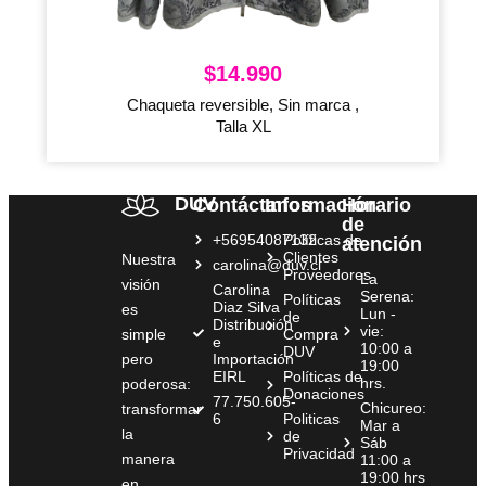
$
14.990
Chaqueta reversible, Sin marca ,
Talla XL
DUV
Contáctanos
Información
Horario
de
+56954087132
Políticas de
atención
Clientes
Nuestra
carolina@duv.cl
Proveedores
La
visión
Carolina
Serena:
Políticas
Diaz Silva
es
Lun -
de
Distribución
vie:
simple
Compra
e
10:00 a
DUV
pero
Importación
19:00
EIRL
Políticas de
hrs.
poderosa:
Donaciones
77.750.605-
Chicureo:
transformar
6
Politicas
Mar a
la
de
Sáb
Privacidad
manera
11:00 a
19:00 hrs
en