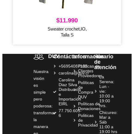
$
11.990
Sweater crochet,IO,
Talla S
DUV
Contáctanos
Información
Horario
de
+56954087132
Políticas de
atención
Clientes
Nuestra
carolina@duv.cl
Proveedores
La
visión
Carolina
Serena:
Políticas
Diaz Silva
es
Lun -
de
Distribución
vie:
simple
Compra
e
10:00 a
DUV
pero
Importación
19:00
EIRL
Políticas de
hrs.
poderosa:
Donaciones
77.750.605-
Chicureo:
transformar
6
Politicas
Mar a
la
de
Sáb
Privacidad
manera
11:00 a
19:00 hrs
en