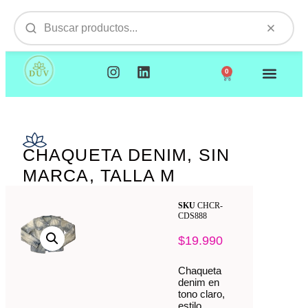
0
NUESTROS PRODUCTOS
VISITAMOS TU EMPR
CHAQUETA DENIM, SIN
MARCA, TALLA M
SKU
CHCR-
CDS888
$
19.990
Chaqueta
denim en
tono claro,
estilo