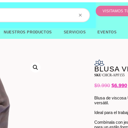
VISITAMOS 
NUESTROS PRODUCTOS
SERVICIOS
EVENTOS
BLUSA V
SKU
CHCR-APF155
$
9.990
$
6.990
Blusa de viscosa U
versátil.
Ideal para el trab
Combínala con jean
para un estilo form