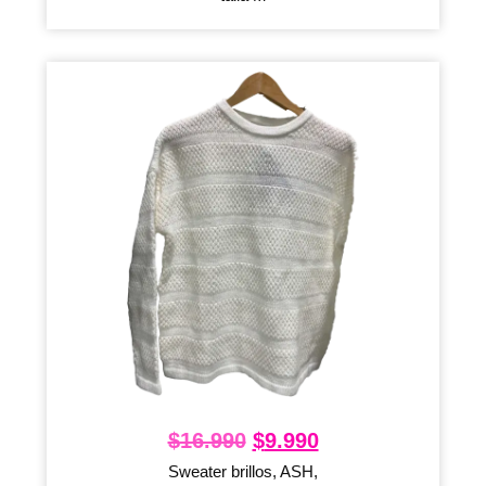
$
16.990
$
9.990
Sweater brillos, ASH,