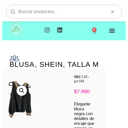
0
NUESTROS PRODUCTOS
VISITAMOS TU EMPR
BLUSA, SHEIN, TALLA M
SKU
LSC-
pcv104
$
7.990
Elegante
blusa
negra con
detalles de
encaje que