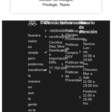
Privilegie, Titanio
DUV
Contáctanos
Información
Horario
de
+56954087132
Políticas de
atención
Clientes
Nuestra
carolina@duv.cl
Proveedores
La
visión
Carolina
Serena:
Políticas
Diaz Silva
es
Lun -
de
Distribución
vie:
simple
Compra
e
10:00 a
DUV
pero
Importación
19:00
EIRL
Políticas de
hrs.
poderosa:
Donaciones
77.750.605-
Chicureo:
transformar
6
Politicas
Mar a
la
de
Sáb
Privacidad
manera
11:00 a
19:00 hrs
en
Festivos:
que
11:00 a
la
15:00
hrs.
gente
ve la