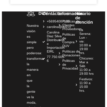
DUV
Contáctanos
Información
Horario
de
+56954087132
Políticas de
atención
Clientes
Nuestra
carolina@duv.cl
Proveedores
La
visión
Carolina
Serena:
Políticas
Diaz Silva
es
Lun -
de
Distribución
vie:
simple
Compra
e
10:00 a
DUV
pero
Importación
19:00
EIRL
Políticas de
hrs.
poderosa:
Donaciones
77.750.605-
Chicureo:
transformar
6
Politicas
Mar a
la
de
Sáb
Privacidad
manera
11:00 a
19:00 hrs
en
Festivos:
que
11:00 a
la
15:00
hrs.
gente
ve la
moda,