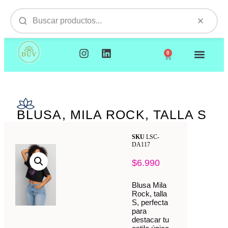
0
NUESTROS PRODUCTOS
VISITAMOS TU EMPR
BLUSA, MILA ROCK, TALLA S
SKU
LSC-
DA117
$
6.990
Blusa Mila
Rock, talla
S, perfecta
para
destacar tu