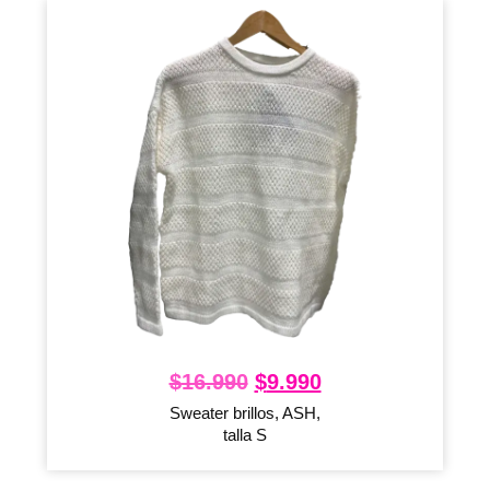
$
16.990
$
9.990
Sweater brillos, ASH,
talla S