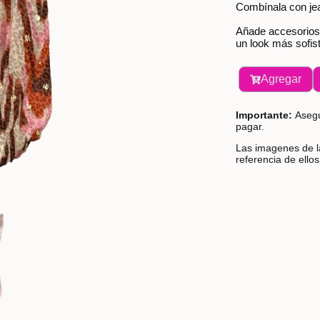
Combínala con jea
Añade accesorios 
un look más sofis
Agregar
Importante:
Asegú
pagar.
Las imagenes de la
referencia de ello