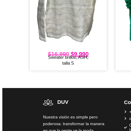
$
16.990
$
9.990
Sweater brillos, ASH,
talla S
DUV
Co
Nuestra visión es simple pero
poderosa: transformar la manera
C
en que la gente ve la moda,