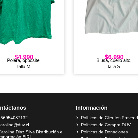
$
4.990
$
6.990
Polera, opposite,
Blusa, cuello alto,
talla M
talla S
ntáctanos
Información
+56954087132
Políticas de Clientes Provee
carolina@duv.cl
Políticas de Compra DUV
arolina Diaz Silva Distribución e
Políticas de Donaciones
Importación EIRL