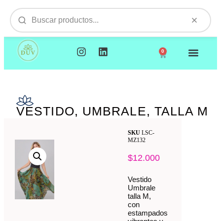
0
NUESTROS PRODUCTOS
VISITAMOS TU EMPR
VESTIDO, UMBRALE, TALLA M
SKU
LSC-
MZ132
$
12.000
Vestido
Umbrale
talla M,
con
estampados