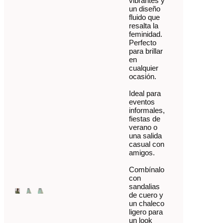
vibrantes y
un diseño
fluido que
resalta la
feminidad.
Perfecto
para brillar
en
cualquier
ocasión.
Ideal para
eventos
informales,
fiestas de
verano o
una salida
casual con
amigos.
Combínalo
con
sandalias
de cuero y
un chaleco
ligero para
un look