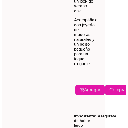
un look de
verano
chic.
Acompáñalo
con joyería
de
maderas
naturales y
un bolso
pequeño
para un
toque
elegante.
Agregar
Comprar
Importante:
Asegúrate
de haber
leído