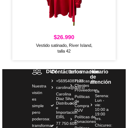
$
26.990
Vestido satinado, River Island,
talla 42
DUV
Contáctanos
Información
Horario
de
+56954087132
Políticas de
atención
Clientes
Nuestra
carolina@duv.cl
Proveedores
La
visión
Carolina
Serena:
Políticas
Diaz Silva
es
Lun -
de
Distribución
vie:
simple
Compra
e
10:00 a
DUV
pero
Importación
19:00
EIRL
Políticas de
hrs.
poderosa:
Donaciones
77.750.605-
Chicureo:
transformar
6
Politicas