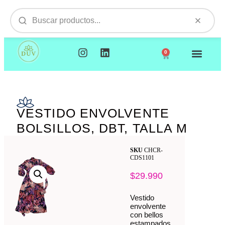
0
NUESTROS PRODUCTOS
VISITAMOS TU EMPR
VESTIDO ENVOLVENTE
BOLSILLOS, DBT, TALLA M
SKU
CHCR-
CDS1101
$
29.990
Vestido
envolvente
con bellos
estampados