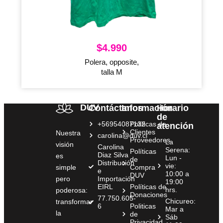
$
4.990
Polera, opposite,
talla M
DUV
Contáctanos
Información
Horario
de
+56954087132
Políticas de
atención
Clientes
Nuestra
carolina@duv.cl
Proveedores
La
visión
Carolina
Serena:
Políticas
Diaz Silva
es
Lun -
de
Distribución
vie:
simple
Compra
e
10:00 a
DUV
pero
Importación
19:00
EIRL
Políticas de
hrs.
poderosa:
Donaciones
77.750.605-
Chicureo:
transformar
6
Politicas
Mar a
la
de
Sáb
Privacidad