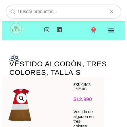
0
NUESTROS PRODUCTOS
VISITAMOS TU EMPR
VESTIDO ALGODÓN, TRES
COLORES, TALLA S
SKU
CHCR-
RMY103
$
12.990
Vestido de
algodón en
tres
colores