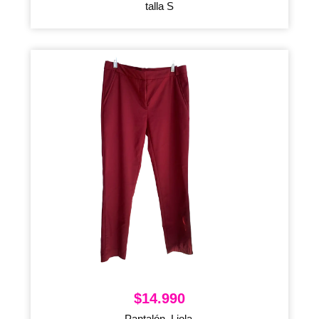
talla S
$
14.990
Pantalón, Liola,