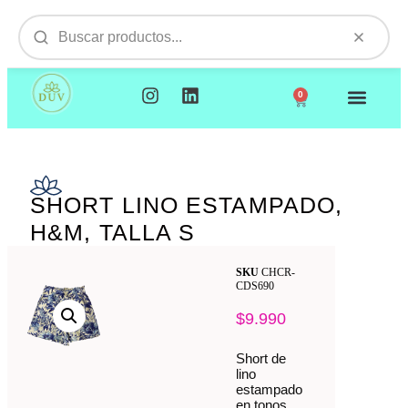
0
NUESTROS PRODUCTOS
VISITAMOS TU EMPR
SHORT LINO ESTAMPADO,
H&M, TALLA S
SKU
CHCR-
CDS690
$
9.990
Short de
lino
estampado
en tonos