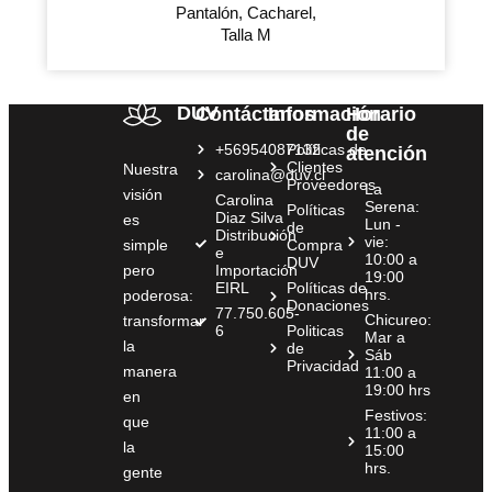
Pantalón, Cacharel,
Talla M
DUV
Contáctanos
Información
Horario
de
+56954087132
Políticas de
atención
Clientes
Nuestra
carolina@duv.cl
Proveedores
La
visión
Carolina
Serena:
Políticas
Diaz Silva
es
Lun -
de
Distribución
vie:
simple
Compra
e
10:00 a
DUV
pero
Importación
19:00
EIRL
Políticas de
hrs.
poderosa:
Donaciones
77.750.605-
Chicureo:
transformar
6
Politicas
Mar a
la
de
Sáb
Privacidad
manera
11:00 a
19:00 hrs
en
Festivos:
que
11:00 a
la
15:00
hrs.
gente